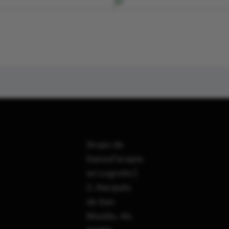
Grupo de
DanzaTerapia
en Logroño |
C. Marqués
de San
Nicolás, 46,