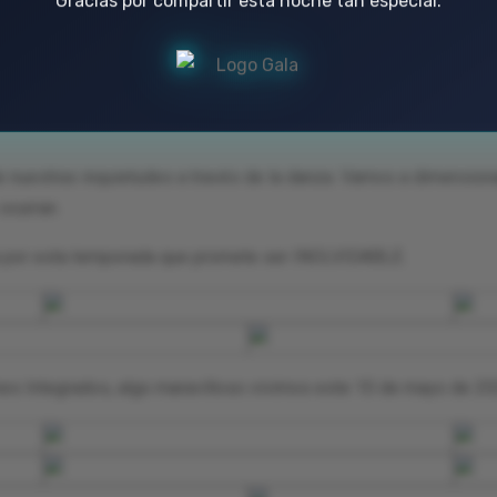
 nuestras inquietudes a través de la danza. Vamos a dimensiona
ocurran.
a por esta temporada que promete ser INOLVIDABLE.
nes Integrados, algo maravilloso vivimos este 10 de mayo de 2