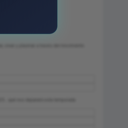
r, crear y plasmar a través del movimiento
025….qué nos deparará esta temporada