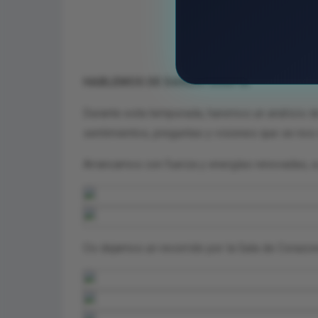
HABLEMOS DE DANZATERAPIA
Durante esta temporada, haremos un análisis de
sentimientos, preguntas y visiones que se nos 
Arrancamos con fuerza y energías renovadas, 
Os dejamos un recorrido por la Gala de Corazo