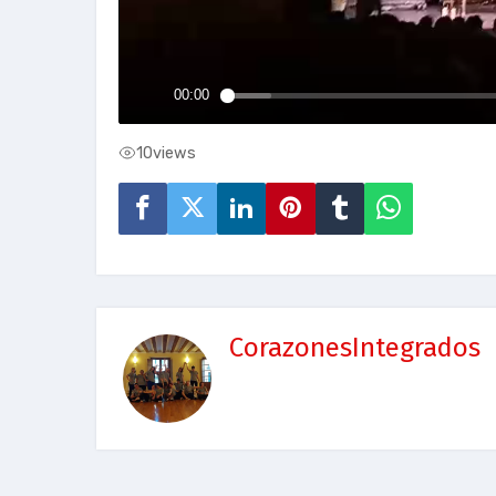
10
views
CorazonesIntegrados