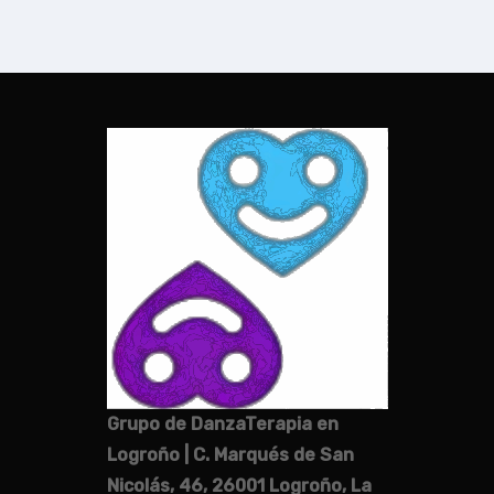
Grupo de DanzaTerapia en
Logroño | C. Marqués de San
Nicolás, 46, 26001 Logroño, La